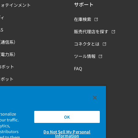
サポート
フォテインメント
ディ
在庫検索
S
販売代理店を探す
（通信系）
コネクタとは
（電力系）
ツール情報
ロボット
FAQ
ロボット
康
rsonalize
OK
ur traffic.
ytics,
stributors
Do Not Sell My Personal
Information
ded to them