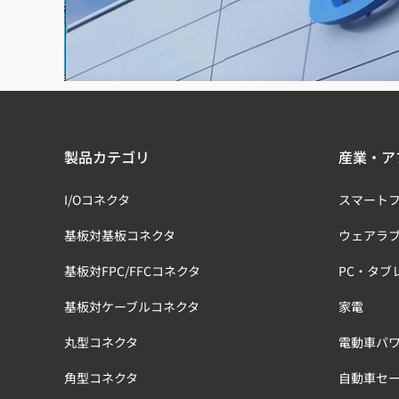
製品カテゴリ
産業・ア
I/Oコネクタ
スマート
基板対基板コネクタ
ウェアラ
基板対FPC/FFCコネクタ
PC・タブ
基板対ケーブルコネクタ
家電
丸型コネクタ
電動車パワ
角型コネクタ
自動車セ