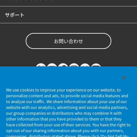
サポート
お問い合わせ
We use cookies to improve your experience on our website, to
personalize content and ads, to provide social media features and
to analyze our traffic. We share information about your use of our
website with our analytics, advertising and social media partners,
個人情報保護ポリシー
our group companies or distributors who may combine it with
other information that you have provided to them or that they
JAE Cookie Policy
have collected from your use of their services. You have the right to
opt out of our sharing information about you with our partners,
companies, distributors stated above. Please click [Do Not Sell My