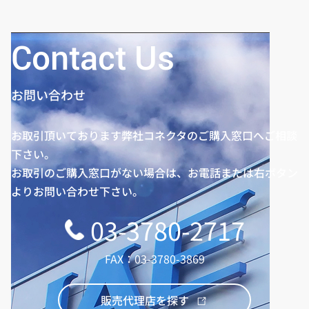
チ0.5mm、8A電源端子
付き
Contact Us
お問い合わせ
お取引頂いております弊社コネクタのご購入窓口へご相談
下さい。
お取引のご購入窓口がない場合は、お電話または右ボタン
よりお問い合わせ下さい。
03-3780-2717
FAX：03-3780-3869
販売代理店を探す