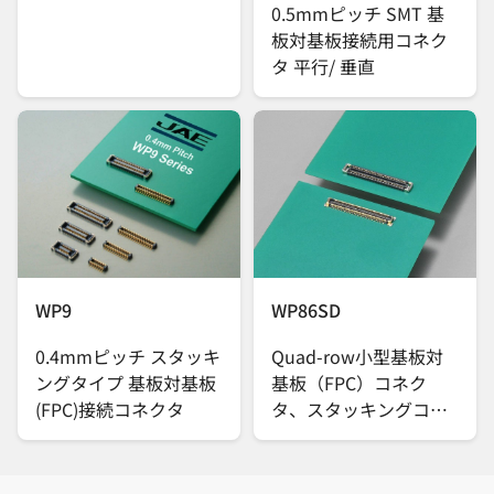
0.5mmピッチ SMT 基
板対基板接続用コネク
タ 平行/ 垂直
WP9
WP86SD
0.4mmピッチ スタッキ
Quad-row小型基板対
ングタイプ 基板対基板
基板（FPC）コネク
(FPC)接続コネクタ
タ、スタッキングコネ
クタ、嵌合高さ
0.6mm、嵌合部ピッチ
0.25mm、実装部ピッ