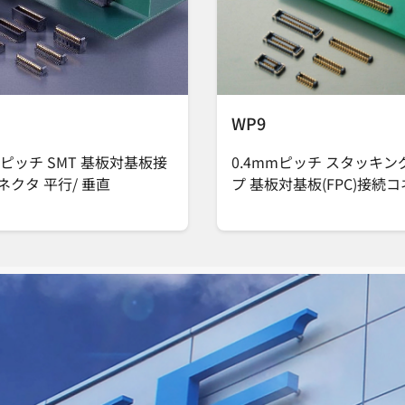
WP9
mピッチ SMT 基板対基板接
0.4mmピッチ スタッキン
ネクタ 平行/ 垂直
プ 基板対基板(FPC)接続