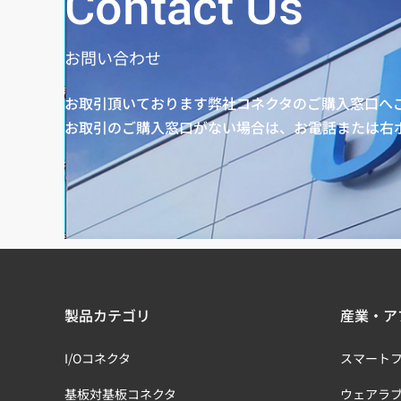
Contact Us
お問い合わせ
お取引頂いております弊社コネクタのご購入窓口へ
お取引のご購入窓口がない場合は、お電話または右
製品カテゴリ
産業・ア
I/Oコネクタ
スマート
基板対基板コネクタ
ウェアラ