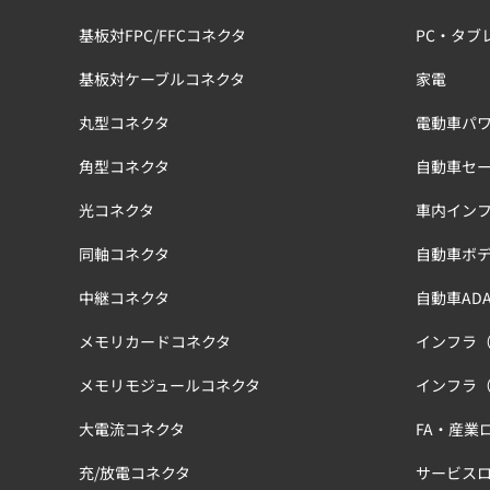
基板対FPC/FFCコネクタ
PC・タブ
基板対ケーブルコネクタ
家電
丸型コネクタ
電動車パワ
角型コネクタ
自動車セ
光コネクタ
車内イン
同軸コネクタ
自動車ボ
中継コネクタ
自動車ADA
メモリカードコネクタ
インフラ
メモリモジュールコネクタ
インフラ
大電流コネクタ
FA・産業
充/放電コネクタ
サービス