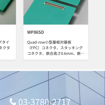
WP86SD
グタイ
Quad-row小型基板対基板
コネクタ
（FPC）コネクタ、スタッキング
コネクタ、嵌合高さ0.6mm、嵌合
部ピッチ0.25mm、実装部ピッチ
0.5mm、8A電源端子付き
03-3780-2717