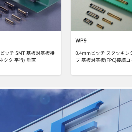
WP9
mピッチ SMT 基板対基板接
0.4mmピッチ スタッキン
ネクタ 平行/ 垂直
プ 基板対基板(FPC)接続