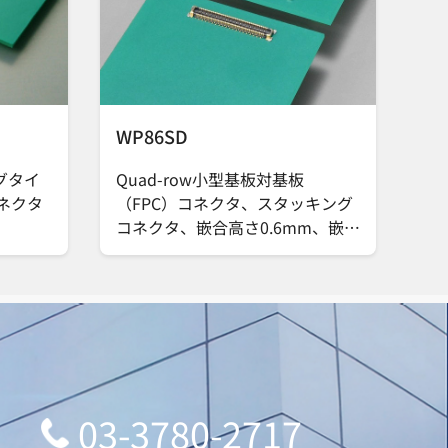
WP86SD
グタイ
Quad-row小型基板対基板
コネクタ
（FPC）コネクタ、スタッキング
コネクタ、嵌合高さ0.6mm、嵌合
部ピッチ0.25mm、実装部ピッチ
0.5mm、8A電源端子付き
03-3780-2717