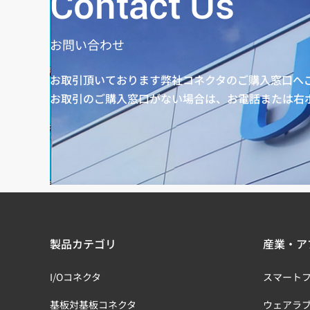
Contact Us
お問い合わせ
お取引頂いております弊社コネクタのご購入窓口へ
お取引のご購入窓口がない場合は、お電話または右
製品カテゴリ
産業・ア
I/Oコネクタ
スマート
基板対基板コネクタ
ウェアラ