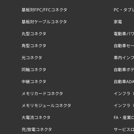
基板対FPC/FFCコネクタ
PC・タブ
基板対ケーブルコネクタ
家電
丸型コネクタ
電動車パワ
角型コネクタ
自動車セ
光コネクタ
車内イン
同軸コネクタ
自動車ボ
中継コネクタ
自動車ADA
メモリカードコネクタ
インフラ
メモリモジュールコネクタ
インフラ
大電流コネクタ
FA・産業
充/放電コネクタ
サービス