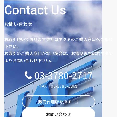
Contact Us
お問い合わせ
お取引頂いております弊社コネクタのご購入窓口へご相談
下さい。
お取引のご購入窓口がない場合は、お電話または右ボタン
よりお問い合わせ下さい。
03-3780-2717
FAX：03-3780-3869
販売代理店を探す
お問い合わせ