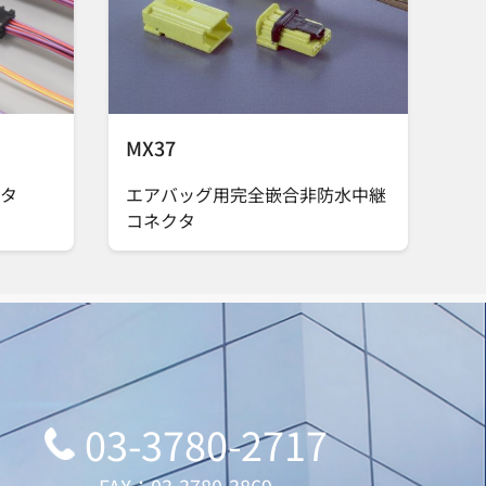
MX37
タ
エアバッグ用完全嵌合非防水中継
コネクタ
03-3780-2717
FAX：03-3780-3869