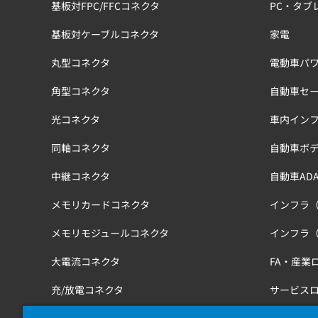
基板対FPC/FFCコネクタ
PC・タブ
基板対ケーブルコネクタ
家電
丸型コネクタ
電動車パワ
角型コネクタ
自動車セ
光コネクタ
車内イン
同軸コネクタ
自動車ボ
中継コネクタ
自動車ADA
メモリカードコネクタ
インフラ
メモリモジュールコネクタ
インフラ
大電流コネクタ
FA・産業
充/放電コネクタ
サービス