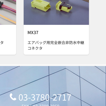
MX37
タ
エアバッグ用完全嵌合非防水中継
コネクタ
03-3780-2717
FAX：03-3780-3869