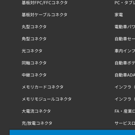
基板対FPC/FFCコネクタ
PC・タブ
基板対ケーブルコネクタ
家電
丸型コネクタ
電動車パワ
角型コネクタ
自動車セ
光コネクタ
車内イン
同軸コネクタ
自動車ボ
中継コネクタ
自動車ADA
メモリカードコネクタ
インフラ
メモリモジュールコネクタ
インフラ
大電流コネクタ
FA・産業
充/放電コネクタ
サービス