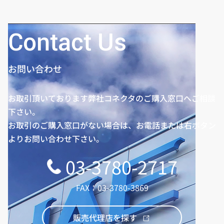
Contact Us
お問い合わせ
お取引頂いております弊社コネクタのご購入窓口へご相談
下さい。
お取引のご購入窓口がない場合は、お電話または右ボタン
よりお問い合わせ下さい。
03-3780-2717
FAX：03-3780-3869
販売代理店を探す