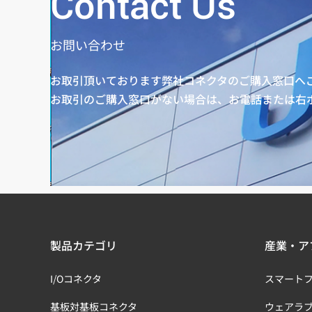
Contact Us
お問い合わせ
お取引頂いております弊社コネクタのご購入窓口へ
お取引のご購入窓口がない場合は、お電話または右
製品カテゴリ
産業・ア
I/Oコネクタ
スマート
基板対基板コネクタ
ウェアラ