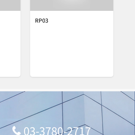
RP03
03-3780-2717