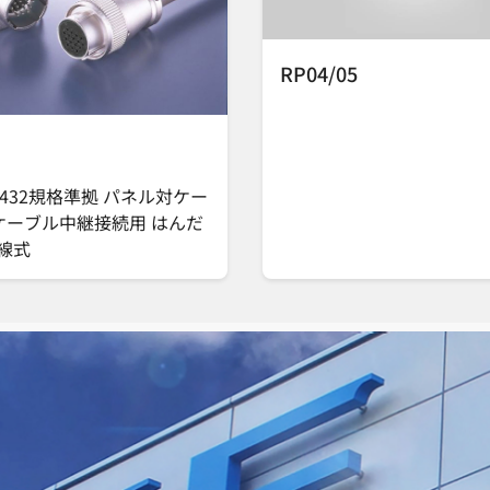
RP04/05
C 5432規格準拠 パネル対ケー
 ケーブル中継接続用 はんだ
線式