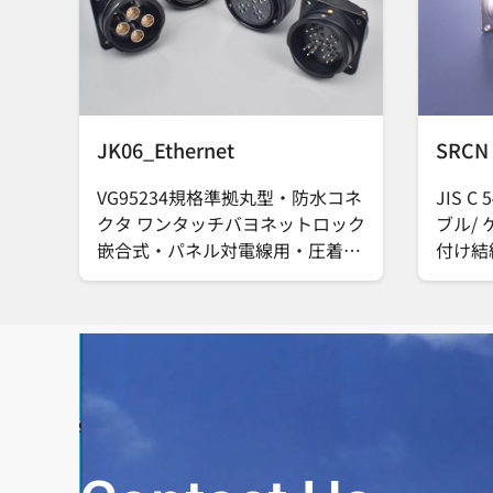
JK06_Ethernet
SRCN
VG95234規格準拠丸型・防水コネ
JIS 
クタ ワンタッチバヨネットロック
ブル/
嵌合式・パネル対電線用・圧着結
付け結
線式