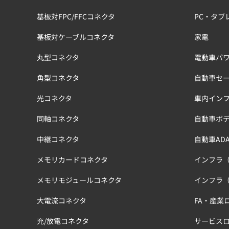
基板対FPC/FFCコネクタ
PC・タブ
基板対ケーブルコネクタ
家電
丸型コネクタ
電動車パワ
角型コネクタ
自動車セ
光コネクタ
車内イン
同軸コネクタ
自動車ボ
中継コネクタ
自動車ADA
メモリカードコネクタ
インフラ
メモリモジュールコネクタ
インフラ
大電流コネクタ
FA・産業
充/放電コネクタ
サービス