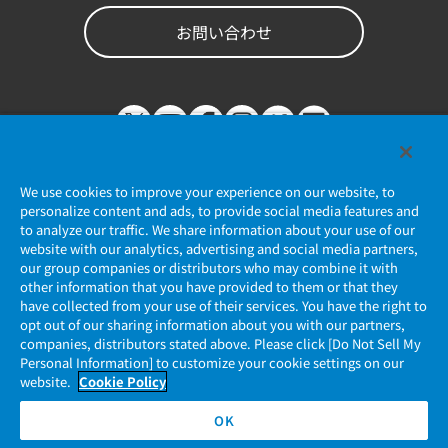
お問い合わせ
We use cookies to improve your experience on our website, to
personalize content and ads, to provide social media features and
to analyze our traffic. We share information about your use of our
website with our analytics, advertising and social media partners,
個人情報保護ポリシー
our group companies or distributors who may combine it with
other information that you have provided to them or that they
JAE Cookie Policy
have collected from your use of their services. You have the right to
opt out of our sharing information about you with our partners,
companies, distributors stated above. Please click [Do Not Sell My
マイナンバー情報保護ポリシー
Personal Information] to customize your cookie settings on our
website.
Cookie Policy
当社ウェブサイトのご利用について
OK
ソーシャルメディア公式アカウント運用ポリシー