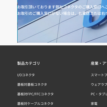
お取引頂いております弊社コネクタのご購入窓口へ
お取引のご購入窓口がない場合は、お電話または右
製品カテゴリ
産業・ア
I/Oコネクタ
スマート
基板対基板コネクタ
ウェアラ
基板対FPC/FFCコネクタ
PC・タブ
基板対ケーブルコネクタ
家電