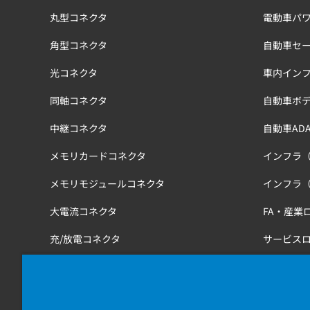
丸型コネクタ
電動車パワ
角型コネクタ
自動車セ
光コネクタ
車内イン
同軸コネクタ
自動車ボ
中継コネクタ
自動車ADA
メモリカードコネクタ
インフラ
メモリモジュールコネクタ
インフラ
大電流コネクタ
FA・産業
充/放電コネクタ
サービス
工具
医療・健
鉄道