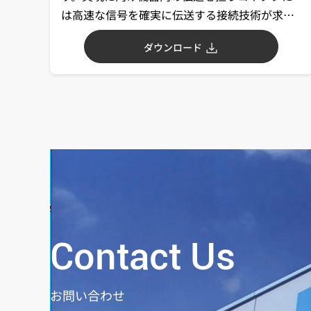
は高速な信号を確実に伝送する接続技術が求め
られています。また、物づくりに視点を移すと
ダウンロード
ロボットによる基板組み立て等に対応したコネ
クタの要望もあります。今回、これらに対応し
たMA01シリーズをご紹介します。
Contact Us
お問い合わせ