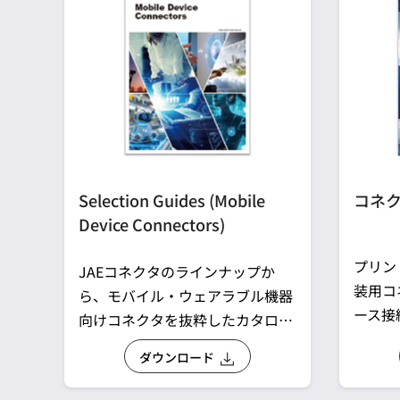
Selection Guides (Mobile
コネ
Device Connectors)
プリン
JAEコネクタのラインナップか
装用コ
ら、モバイル・ウェアラブル機器
ース接
向けコネクタを抜粋したカタログ
接続に
です。
ダウンロード
タを抜
グです