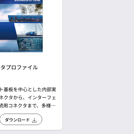
クタプロファイル
ト基板を中心とした内部実
ネクタから、インターフェ
続用コネクタまで、多様な
お応えできる最適なコネク
ダウンロード
粋し、一覧表化したカタロ
。