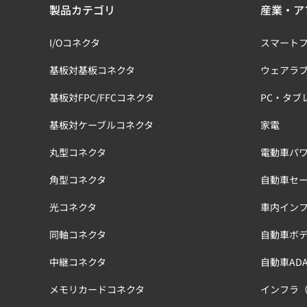
製品カテゴリ
産業・ア
I/Oコネクタ
スマート
基板対基板コネクタ
ウェアラ
基板対FPC/FFCコネクタ
PC・タブ
基板対ケーブルコネクタ
家電
丸型コネクタ
電動車パワ
角型コネクタ
自動車セ
光コネクタ
車内イン
同軸コネクタ
自動車ボ
中継コネクタ
自動車ADA
メモリカードコネクタ
インフラ