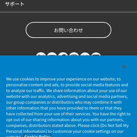
サポート
お問い合わせ
We use cookies to improve your experience on our website, to
personalize content and ads, to provide social media features and
to analyze our traffic. We share information about your use of our
website with our analytics, advertising and social media partners,
個人情報保護ポリシー
our group companies or distributors who may combine it with
other information that you have provided to them or that they
JAE Cookie Policy
have collected from your use of their services. You have the right to
opt out of our sharing information about you with our partners,
companies, distributors stated above. Please click [Do Not Sell My
マイナンバー情報保護ポリシー
Personal Information] to customize your cookie settings on our
website.
Cookie Policy