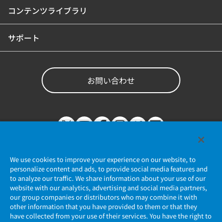
コンテンツライブラリ
サポート
お問い合わせ
We use cookies to improve your experience on our website, to
personalize content and ads, to provide social media features and
to analyze our traffic. We share information about your use of our
website with our analytics, advertising and social media partners,
個人情報保護ポリシー
our group companies or distributors who may combine it with
other information that you have provided to them or that they
JAE Cookie Policy
have collected from your use of their services. You have the right to