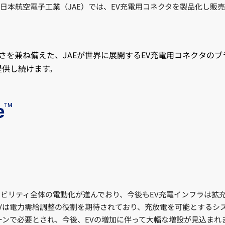
航空電子工業（JAE）では、EV充電用コネクタを製品化し販売して
質の高さを兼ね備えた、JAEが世界に展開するEV充電用コネクタ
提供し続けます。
ビリティ全体の電動化が進んでおり、今後もEV充電インフラは拡
Vは電力需給調整の役割を期待されており、充放電を可能とするシ
ーンで必要とされ、今後、EVの増加に伴って大幅な増設が見込ま