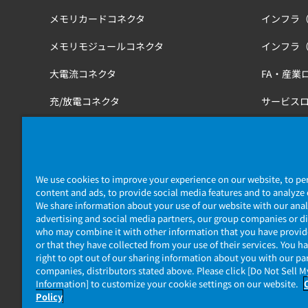
メモリカードコネクタ
インフラ
メモリモジュールコネクタ
インフラ
大電流コネクタ
FA・産業
充/放電コネクタ
サービス
工具
医療・健
鉄道
We use cookies to improve your experience on our website, to pe
content and ads, to provide social media features and to analyze o
We share information about your use of our website with our anal
advertising and social media partners, our group companies or di
who may combine it with other information that you have provi
or that they have collected from your use of their services. You h
right to opt out of our sharing information about you with our pa
companies, distributors stated above. Please click [Do Not Sell 
個人情報保護ポリシー
JAE Cookie Policy
マイナンバー情報
Information] to customize your cookie settings on our website.
Policy