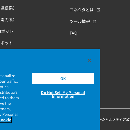
（通信系）
コネクタとは
（電力系）
ツール情報
ロボット
FAQ
ロボット
康
rsonalize
OK
ur traffic.
ytics,
stributors
Do Not Sell My Personal
Information
ded to them
ave the
rtners,
My Personal
保護ポリシー
当社ウェブサイトのご利用について
ソーシャルメディア公
Cookie