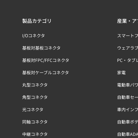
製品カテゴリ
産業・ア
I/Oコネクタ
スマート
基板対基板コネクタ
ウェアラ
基板対FPC/FFCコネクタ
PC・タブ
基板対ケーブルコネクタ
家電
丸型コネクタ
電動車パワ
角型コネクタ
自動車セ
光コネクタ
車内イン
同軸コネクタ
自動車ボ
中継コネクタ
自動車ADA