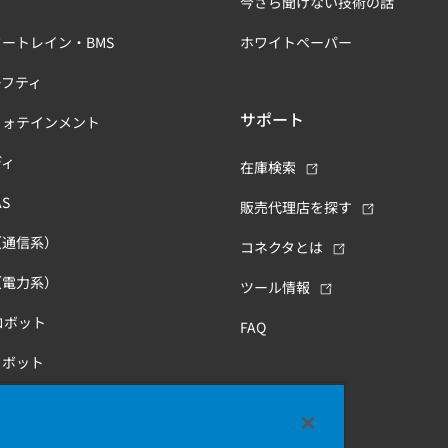
今さら聞けない技術の話
ートレイン・BMS
ホワイトペーパー
ーフティ
サポート
フォテインメント
ディ
在庫検索
S
販売代理店を探す
（通信系）
コネクタとは
（電力系）
ツール情報
ロボット
FAQ
ロボット
康