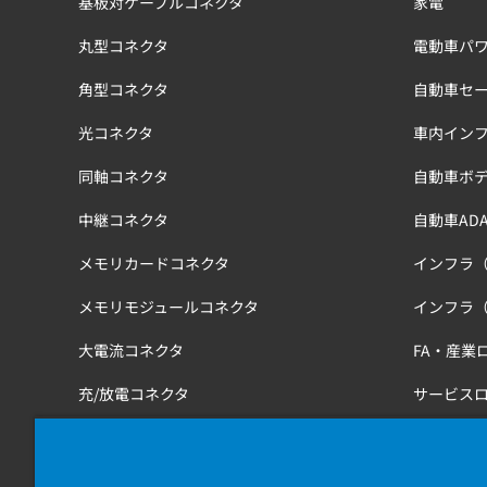
基板対ケーブルコネクタ
家電
丸型コネクタ
電動車パワ
角型コネクタ
自動車セ
光コネクタ
車内イン
同軸コネクタ
自動車ボ
中継コネクタ
自動車ADA
メモリカードコネクタ
インフラ
メモリモジュールコネクタ
インフラ
大電流コネクタ
FA・産業
充/放電コネクタ
サービス
工具
医療・健
鉄道