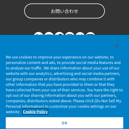
お問い合わせ
We use cookies to improve your experience on our website, to
personalize content and ads, to provide social media features and
to analyze our traffic. We share information about your use of our
website with our analytics, advertising and social media partners,
個人情報保護ポリシー
our group companies or distributors who may combine it with
other information that you have provided to them or that they
JAE Cookie Policy
have collected from your use of their services. You have the right to
opt out of our sharing information about you with our partners,
companies, distributors stated above. Please click [Do Not Sell My
マイナンバー情報保護ポリシー
Personal Information] to customize your cookie settings on our
website.
Cookie Policy
当社ウェブサイトのご利用について
OK
ソーシャルメディア公式アカウント運用ポリシー