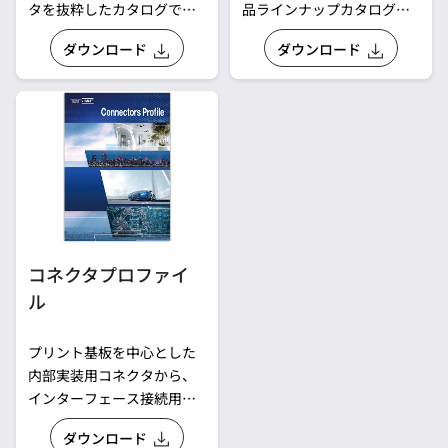
タを抜粋したカタログで
品ラインナップカタログで
す。
す。
ダウンロード
ダウンロード
コネクタプロファイ
ル
プリント基板を中心とした
内部実装用コネクタから、
インターフェース接続用コ
ネクタまで、多様な接続に
ダウンロード
お応えできる最適なコネク