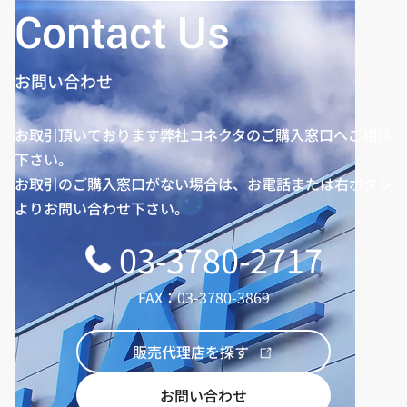
Contact Us
お問い合わせ
お取引頂いております弊社コネクタのご購入窓口へご相談
下さい。
お取引のご購入窓口がない場合は、お電話または右ボタン
よりお問い合わせ下さい。
03-3780-2717
FAX：03-3780-3869
販売代理店を探す
お問い合わせ