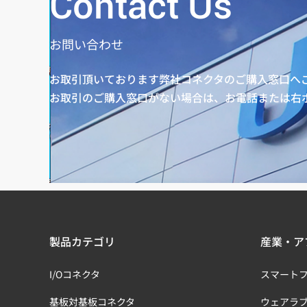
Contact Us
お問い合わせ
お取引頂いております弊社コネクタのご購入窓口へ
お取引のご購入窓口がない場合は、お電話または右
製品カテゴリ
産業・ア
I/Oコネクタ
スマート
基板対基板コネクタ
ウェアラ