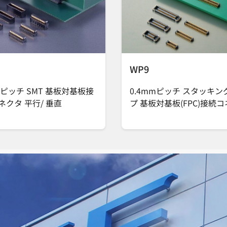
WP9
mピッチ SMT 基板対基板接
0.4mmピッチ スタッキン
ネクタ 平行/ 垂直
プ 基板対基板(FPC)接続