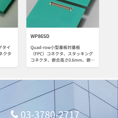
WP86SD
グタイ
Quad-row小型基板対基板
コネクタ
（FPC）コネクタ、スタッキング
コネクタ、嵌合高さ0.6mm、嵌合
部ピッチ0.25mm、実装部ピッチ
0.5mm、8A電源端子付き
03-3780-2717