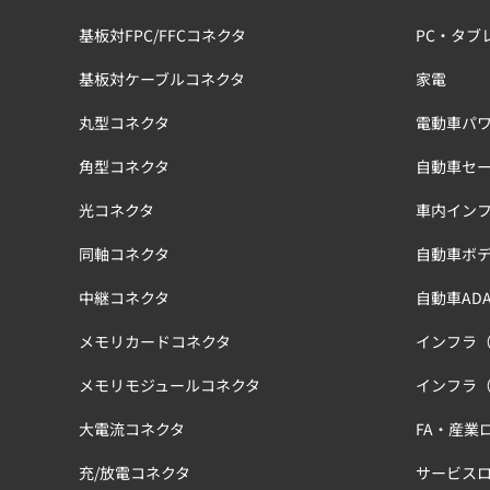
基板対FPC/FFCコネクタ
PC・タブ
基板対ケーブルコネクタ
家電
丸型コネクタ
電動車パワ
角型コネクタ
自動車セ
光コネクタ
車内イン
同軸コネクタ
自動車ボ
中継コネクタ
自動車ADA
メモリカードコネクタ
インフラ
メモリモジュールコネクタ
インフラ
大電流コネクタ
FA・産業
充/放電コネクタ
サービス