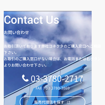
チ0.5mm、8A電源端子
付き
Contact Us
お問い合わせ
お取引頂いております弊社コネクタのご購入窓口へご相談
下さい。
お取引のご購入窓口がない場合は、お電話または右ボタン
よりお問い合わせ下さい。
03-3780-2717
FAX：03-3780-3869
販売代理店を探す