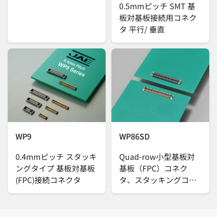
0.5mmピッチ SMT 基
板対基板接続用コネク
タ 平行/ 垂直
WP9
WP86SD
0.4mmピッチ スタッキ
Quad-row小型基板対
ングタイプ 基板対基板
基板（FPC）コネク
(FPC)接続コネクタ
タ、スタッキングコネ
クタ、嵌合高さ
0.6mm、嵌合部ピッチ
0.25mm、実装部ピッ