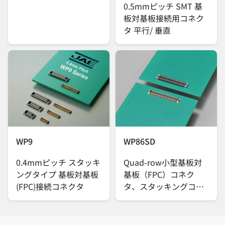
0.5mmピッチ SMT 基
板対基板接続用コネク
タ 平行/ 垂直
WP9
WP86SD
0.4mmピッチ スタッキ
Quad-row小型基板対
ングタイプ 基板対基板
基板（FPC）コネク
(FPC)接続コネクタ
タ、スタッキングコネ
クタ、嵌合高さ
0.6mm、嵌合部ピッチ
0.25mm、実装部ピッ