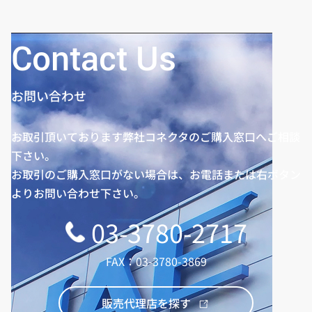
チ0.5mm、8A電源端子
付き
Contact Us
お問い合わせ
お取引頂いております弊社コネクタのご購入窓口へご相談
下さい。
お取引のご購入窓口がない場合は、お電話または右ボタン
よりお問い合わせ下さい。
03-3780-2717
FAX：03-3780-3869
販売代理店を探す