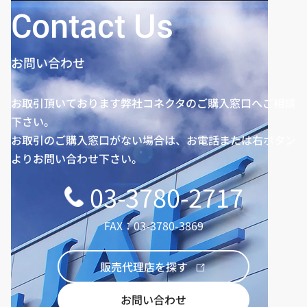
Contact Us
お問い合わせ
お取引頂いております弊社コネクタのご購入窓口へご相談
下さい。
お取引のご購入窓口がない場合は、お電話または右ボタン
よりお問い合わせ下さい。
03-3780-2717
FAX：03-3780-3869
販売代理店を探す
お問い合わせ