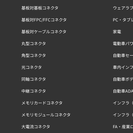
基板対基板コネクタ
ウェアラ
基板対FPC/FFCコネクタ
PC・タブ
基板対ケーブルコネクタ
家電
丸型コネクタ
電動車パワ
角型コネクタ
自動車セ
光コネクタ
車内イン
同軸コネクタ
自動車ボ
中継コネクタ
自動車ADA
メモリカードコネクタ
インフラ
メモリモジュールコネクタ
インフラ
大電流コネクタ
FA・産業