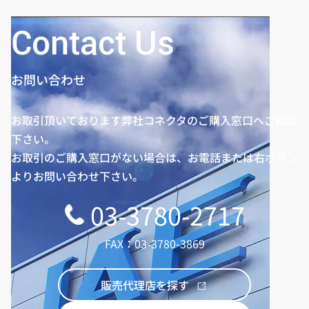
Contact Us
お問い合わせ
お取引頂いております弊社コネクタのご購入窓口へご相談
下さい。
お取引のご購入窓口がない場合は、お電話または右ボタン
よりお問い合わせ下さい。
03-3780-2717
FAX：03-3780-3869
販売代理店を探す