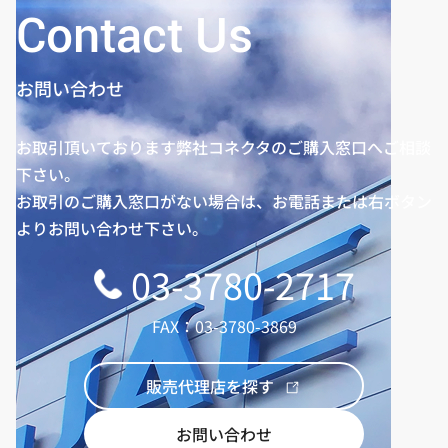
Contact Us
お問い合わせ
お取引頂いております弊社コネクタのご購入窓口へご相談
下さい。
お取引のご購入窓口がない場合は、お電話または右ボタン
よりお問い合わせ下さい。
03-3780-2717
FAX：03-3780-3869
販売代理店を探す
お問い合わせ