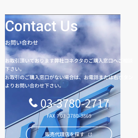
Contact Us
お問い合わせ
お取引頂いております弊社コネクタのご購入窓口へご相談
下さい。
お取引のご購入窓口がない場合は、お電話または右ボタン
よりお問い合わせ下さい。
03-3780-2717
FAX：03-3780-3869
販売代理店を探す