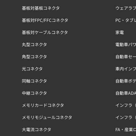
基板対基板コネクタ
ウェアラ
基板対FPC/FFCコネクタ
PC・タブ
基板対ケーブルコネクタ
家電
丸型コネクタ
電動車パワ
角型コネクタ
自動車セ
光コネクタ
車内イン
同軸コネクタ
自動車ボ
中継コネクタ
自動車ADA
メモリカードコネクタ
インフラ
メモリモジュールコネクタ
インフラ
大電流コネクタ
FA・産業