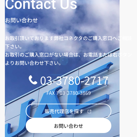
Contact Us
お問い合わせ
お取引頂いております弊社コネクタのご購入窓口へご相談
下さい。
お取引のご購入窓口がない場合は、お電話または右ボタン
よりお問い合わせ下さい。
03-3780-2717
FAX：03-3780-3869
販売代理店を探す
お問い合わせ