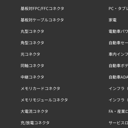
基板対FPC/FFCコネクタ
PC・タブ
基板対ケーブルコネクタ
家電
丸型コネクタ
電動車パワ
角型コネクタ
自動車セ
光コネクタ
車内イン
同軸コネクタ
自動車ボ
中継コネクタ
自動車ADA
メモリカードコネクタ
インフラ
メモリモジュールコネクタ
インフラ
大電流コネクタ
FA・産業
充/放電コネクタ
サービス