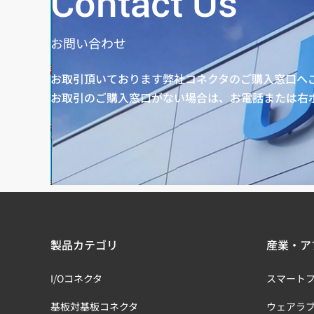
Contact Us
お問い合わせ
お取引頂いております弊社コネクタのご購入窓口へ
お取引のご購入窓口がない場合は、お電話または右
製品カテゴリ
産業・ア
I/Oコネクタ
スマート
基板対基板コネクタ
ウェアラ