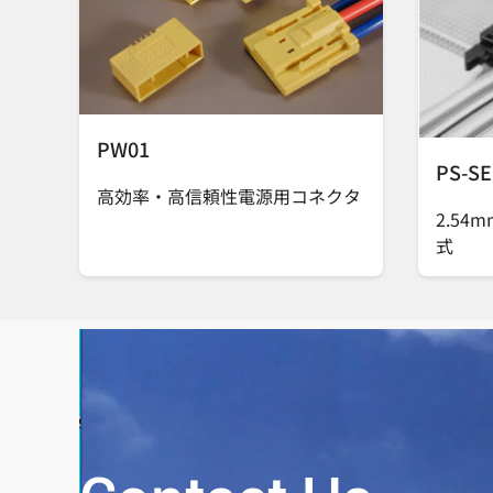
PW01
PS-S
高効率・高信頼性電源用コネクタ
2.54
式