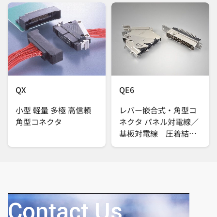
QX
QE6
小型 軽量 多極 高信頼
レバー嵌合式・角型コ
角型コネクタ
ネクタ パネル対電線／
基板対電線 圧着結線
／半田結線 ＥＭＩ対
策
Contact Us