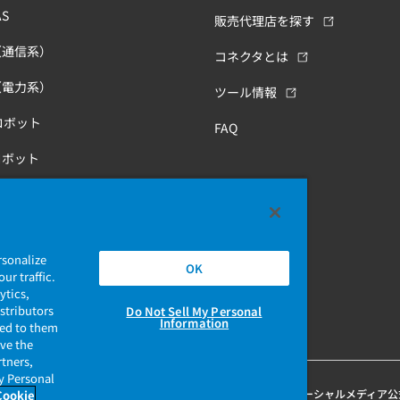
S
販売代理店を探す
（通信系）
コネクタとは
（電力系）
ツール情報
ロボット
FAQ
ロボット
康
rsonalize
OK
ur traffic.
ytics,
stributors
Do Not Sell My Personal
Information
ded to them
ave the
rtners,
My Personal
保護ポリシー
当社ウェブサイトのご利用について
ソーシャルメディア公
Cookie