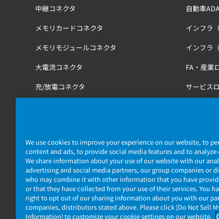
中継コネクタ
自動車ADA
メモリカードコネクタ
インフラ
メモリモジュールコネクタ
インフラ
大電流コネクタ
FA・産業
充/放電コネクタ
サービス
工具
医療・健
鉄道
We use cookies to improve your experience on our website, to pe
content and ads, to provide social media features and to analyze o
We share information about your use of our website with our anal
advertising and social media partners, our group companies or di
who may combine it with other information that you have provi
or that they have collected from your use of their services. You h
right to opt out of our sharing information about you with our pa
companies, distributors stated above. Please click [Do Not Sell 
個人情報保護ポリシー
JAE Cookie Policy
マイナンバー情報
Information] to customize your cookie settings on our website.