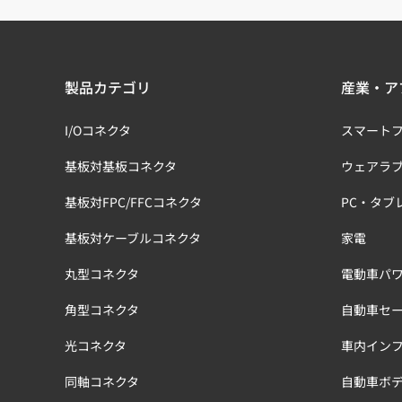
製品カテゴリ
産業・ア
I/Oコネクタ
スマート
基板対基板コネクタ
ウェアラ
基板対FPC/FFCコネクタ
PC・タブ
基板対ケーブルコネクタ
家電
丸型コネクタ
電動車パワ
角型コネクタ
自動車セ
光コネクタ
車内イン
同軸コネクタ
自動車ボ