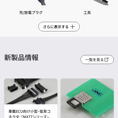
充/放電プラグ
工具
さらに表示する
新製品情報
一覧を見る
車載ECU向け小型･低背コ
ネクタ「MX77シリーズ」