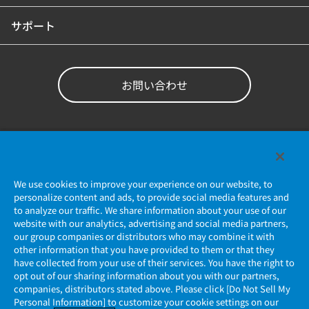
サポート
お問い合わせ
We use cookies to improve your experience on our website, to
personalize content and ads, to provide social media features and
to analyze our traffic. We share information about your use of our
website with our analytics, advertising and social media partners,
our group companies or distributors who may combine it with
個人情報保護ポリシー
other information that you have provided to them or that they
have collected from your use of their services. You have the right to
JAE Cookie Policy
opt out of our sharing information about you with our partners,
companies, distributors stated above. Please click [Do Not Sell My
Personal Information] to customize your cookie settings on our
マイナンバー情報保護ポリシー