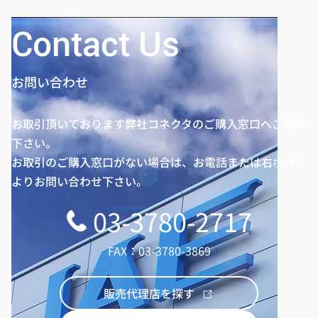
Contact Us
お問い合わせ
お取引頂いております弊社コネクタのご購入窓口へご相談
下さい。
お取引のご購入窓口がない場合は、お電話または右ボタン
よりお問い合わせ下さい。
03-3780-2717
FAX：03-3780-3869
販売代理店を探す