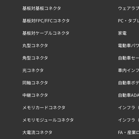
基板対基板コネクタ
ウェアラ
基板対FPC/FFCコネクタ
PC・タブ
基板対ケーブルコネクタ
家電
丸型コネクタ
電動車パワ
角型コネクタ
自動車セ
光コネクタ
車内イン
同軸コネクタ
自動車ボ
中継コネクタ
自動車ADA
メモリカードコネクタ
インフラ
メモリモジュールコネクタ
インフラ
大電流コネクタ
FA・産業