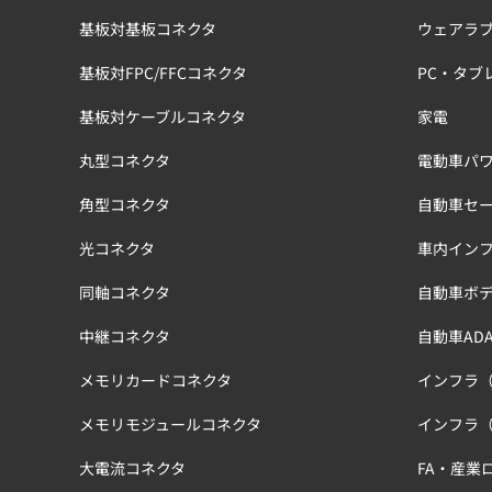
基板対基板コネクタ
ウェアラ
基板対FPC/FFCコネクタ
PC・タブ
基板対ケーブルコネクタ
家電
丸型コネクタ
電動車パワ
角型コネクタ
自動車セ
光コネクタ
車内イン
同軸コネクタ
自動車ボ
中継コネクタ
自動車ADA
メモリカードコネクタ
インフラ
メモリモジュールコネクタ
インフラ
大電流コネクタ
FA・産業