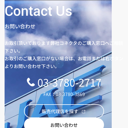
Contact Us
お問い合わせ
お取引頂いております弊社コネクタのご購入窓口へご相談
下さい。
お取引のご購入窓口がない場合は、お電話または右ボタン
よりお問い合わせ下さい。
03-3780-2717
FAX：03-3780-3869
販売代理店を探す
お問い合わせ